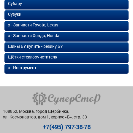
Субару
Сузуки
х - Запчасти Toyota, Lexus
х - Запчасти Хонда, Honda
Шины БУ купить - резину БУ
Щётки стеклоочистителя
х - Инструмент
108852, Москва, город Щербинка,
ул. Космонавтов, дом 1, корпус «Б», стр. 33
+7(495) 797-38-78