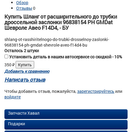
Обзор
Отзывы
0
Купить Шланг от расширительного до трубки
дроссельной заслонки 96838154 PH GMDat
Шевроле Авео F14D4, - БУ
shlang-ot-rasshiritelnogo-do-trubki-drosselnoy-zaslonki-
96838154-ph-gmdat-shevrole-aveo-f14d4-bu
Осталось 2 штуки
Установить деталь в нашем автосервисе со скидкой - 10%
350
₽
Добавить к сравнению
Написать отзыв
Чтобы добавить отзыв, пожалуйста,
зарегистрируйтесь
или
войдите
Запчасти Хавал
Подарки