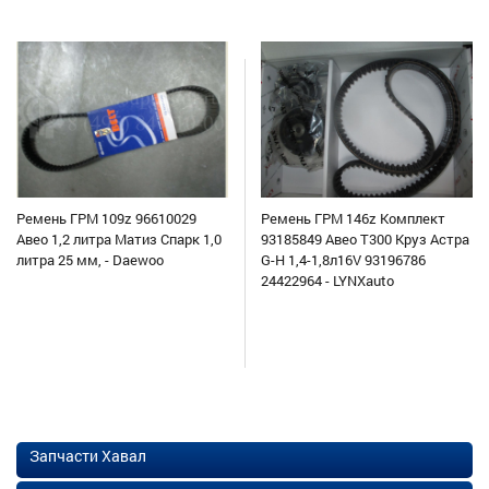
Ремень ГРМ 109z 96610029
Ремень ГРМ 146z Комплект
Авео 1,2 литра Матиз Спарк 1,0
93185849 Авео Т300 Круз Астра
литра 25 мм, - Daewoo
G-H 1,4-1,8л16V 93196786
24422964 - LYNXauto
Запчасти Хавал