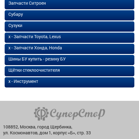
Запчасти Ситроен
Субару
Сузуки
х - Запчасти Toyota, Lexus
х - Запчасти Хонда, Honda
Шины БУ купить - резину БУ
Щётки стеклоочистителя
х - Инструмент
108852, Москва, город Щербинка,
ул. Космонавтов, дом 1, корпус «Б», стр. 33