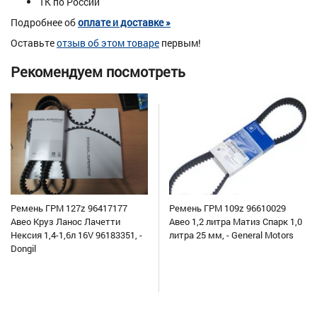
ТК по России
Подробнее об
оплате и доставке »
Оставьте
отзыв об этом товаре
первым!
Рекомендуем посмотреть
Ремень ГРМ 127z 96417177
Ремень ГРМ 109z 96610029
Авео Круз Ланос Лачетти
Авео 1,2 литра Матиз Спарк 1,0
Нексия 1,4-1,6л 16V 96183351, -
литра 25 мм, - General Motors
Dongil