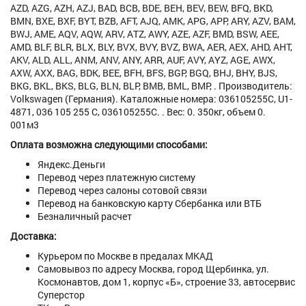
AZD, AZG, AZH, AZJ, BAD, BCB, BDE, BEH, BEV, BEW, BFQ, BKD,
BMN, BXE, BXF, BYT, BZB, AFT, AJQ, AMK, APG, APP, ARY, AZV, BAM,
BWJ, AME, AQV, AQW, ARV, ATZ, AWY, AZE, AZF, BMD, BSW, AEE,
AMD, BLF, BLR, BLX, BLY, BVX, BVY, BVZ, BWA, AER, AEX, AHD, AHT,
AKV, ALD, ALL, ANM, ANV, ANY, ARR, AUF, AVY, AYZ, AGE, AWX,
AXW, AXX, BAG, BDK, BEE, BFH, BFS, BGP, BGQ, BHJ, BHY, BJS,
BKG, BKL, BKS, BLG, BLN, BLP, BMB, BML, BMP, . Производитель:
Volkswagen (Германия). Каталожные номера: 036105255C, U1-
4871, 036 105 255 C, 036105255C. . Вес: 0. 350кг, объем 0.
001м3
Оплата возможна следующими способами:
Яндекс.Деньги
Перевод через платежную систему
Перевод через салоны сотовой связи
Перевод на банковскую карту Сбербанка или ВТБ
Безналичный расчет
Доставка:
Курьером по Москве в предалах МКАД
Самовывоз по адресу Москва, город Щербинка, ул.
Космонавтов, дом 1, корпус «Б», строение 33, автосервис
Суперстор