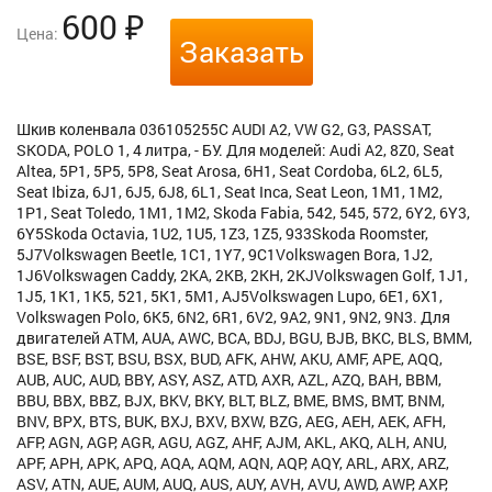
600
₽
Цена:
Заказать
Шкив коленвала 036105255C AUDI A2, VW G2, G3, PASSAT,
SKODA, POLO 1, 4 литра, - БУ. Для моделей: Audi A2, 8Z0, Seat
Altea, 5P1, 5P5, 5P8, Seat Arosa, 6H1, Seat Cordoba, 6L2, 6L5,
Seat Ibiza, 6J1, 6J5, 6J8, 6L1, Seat Inca, Seat Leon, 1M1, 1M2,
1P1, Seat Toledo, 1M1, 1M2, Skoda Fabia, 542, 545, 572, 6Y2, 6Y3,
6Y5Skoda Octavia, 1U2, 1U5, 1Z3, 1Z5, 933Skoda Roomster,
5J7Volkswagen Beetle, 1C1, 1Y7, 9C1Volkswagen Bora, 1J2,
1J6Volkswagen Caddy, 2KA, 2KB, 2KH, 2KJVolkswagen Golf, 1J1,
1J5, 1K1, 1K5, 521, 5K1, 5M1, AJ5Volkswagen Lupo, 6E1, 6X1,
Volkswagen Polo, 6K5, 6N2, 6R1, 6V2, 9A2, 9N1, 9N2, 9N3. Для
двигателей ATM, AUA, AWC, BCA, BDJ, BGU, BJB, BKC, BLS, BMM,
BSE, BSF, BST, BSU, BSX, BUD, AFK, AHW, AKU, AMF, APE, AQQ,
AUB, AUC, AUD, BBY, ASY, ASZ, ATD, AXR, AZL, AZQ, BAH, BBM,
BBU, BBX, BBZ, BJX, BKV, BKY, BLT, BLZ, BME, BMS, BMT, BNM,
BNV, BPX, BTS, BUK, BXJ, BXV, BXW, BZG, AEG, AEH, AEK, AFH,
AFP, AGN, AGP, AGR, AGU, AGZ, AHF, AJM, AKL, AKQ, ALH, ANU,
APF, APH, APK, APQ, AQA, AQM, AQN, AQP, AQY, ARL, ARX, ARZ,
ASV, ATN, AUE, AUM, AUQ, AUS, AUY, AVH, AVU, AWD, AWP, AXP,