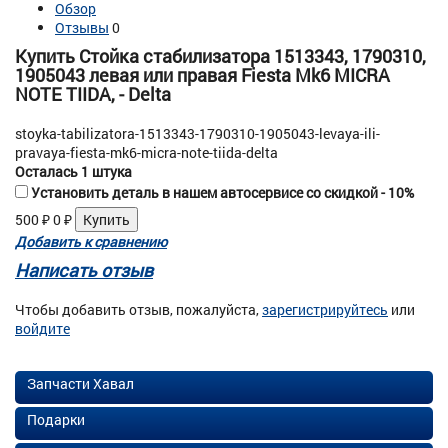
Обзор
Отзывы
0
Купить Стойка стабилизатора 1513343, 1790310,
1905043 левая или правая Fiesta Mk6 MICRA
NOTE TIIDA, - Delta
stoyka-tabilizatora-1513343-1790310-1905043-levaya-ili-
pravaya-fiesta-mk6-micra-note-tiida-delta
Осталась 1 штука
Установить деталь в нашем автосервисе со скидкой - 10%
500
₽
0
₽
Добавить к сравнению
Написать отзыв
Чтобы добавить отзыв, пожалуйста,
зарегистрируйтесь
или
войдите
Запчасти Хавал
Подарки