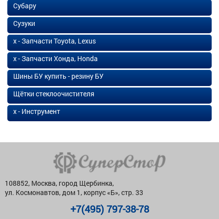
Субару
Сузуки
х - Запчасти Toyota, Lexus
х - Запчасти Хонда, Honda
Шины БУ купить - резину БУ
Щётки стеклоочистителя
х - Инструмент
108852, Москва, город Щербинка,
ул. Космонавтов, дом 1, корпус «Б», стр. 33
+7(495) 797-38-78