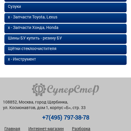
Сузуки
х - Запчасти Toyota, Lexus
х - Запчасти Хонда, Honda
Шины БУ купить - резину БУ
Щётки стеклоочистителя
х - Инструмент
108852, Москва, город Щербинка,
ул. Космонавтов, дом 1, корпус «Б», стр. 33
+7(495) 797-38-78
Главная
Интернет-магазин
Разборка