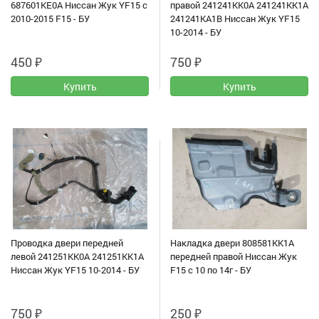
687601KE0A Ниссан Жук YF15 с
правой 241241KK0A 241241KK1A
2010-2015 F15 - БУ
241241KA1B Ниссан Жук YF15
10-2014 - БУ
450
₽
750
₽
Проводка двери передней
Накладка двери 808581KK1A
левой 241251KK0A 241251KK1A
передней правой Ниссан Жук
Ниссан Жук YF15 10-2014 - БУ
F15 с 10 по 14г - БУ
750
₽
250
₽