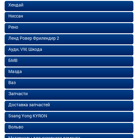
Хендай
Ниссан
Рено
Ленд Ровер Фрилендер 2
Ауди, VW, Шкода
БМВ
Мазда
Ваз
Запчасти
Доставка запчастей
Ssang Yong KYRON
Вольво
Материалы для кузовного ремонта