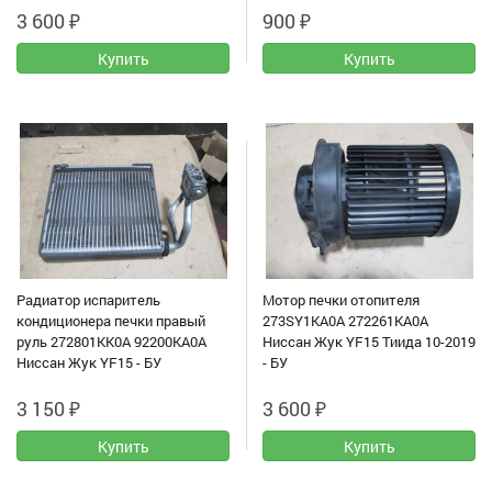
3 600
₽
900
₽
Радиатор испаритель
Мотор печки отопителя
кондиционера печки правый
273SY1KA0A 272261KA0A
руль 272801KK0A 92200KA0A
Ниссан Жук YF15 Тиида 10-2019
Ниссан Жук YF15 - БУ
- БУ
3 150
₽
3 600
₽