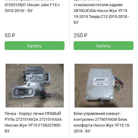
0155310501 Nissan Juke F15 с
стеклоочистителя задняя
2010-2015г - БУ
28790JE20A Ниссн Жук YF15
10-2019 Тиида C13 2015-2018 -
БУ
50
₽
250
₽
Печка - Корпус печки ПРАВЫЙ
Блок управления климат-
РУЛЬ 272101KK2A 272101KA3A
контролем 277601KK0A Блок
Ниссан Жук YF15 F156237905 -
комфорта Ниссн Жук YF15 10-
БУ
2019 - БУ