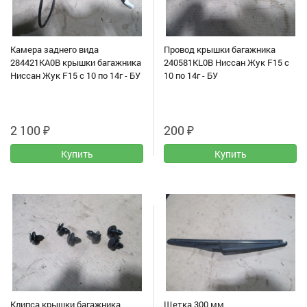
Камера заднего вида
Провод крышки багажника
284421KA0B крышки багажника
240581KL0B Ниссан Жук F15 с
Ниссан Жук F15 с 10 по 14г - БУ
10 по 14г - БУ
2 100
₽
200
₽
Клипса крышки багажника
Щетка 300 мм