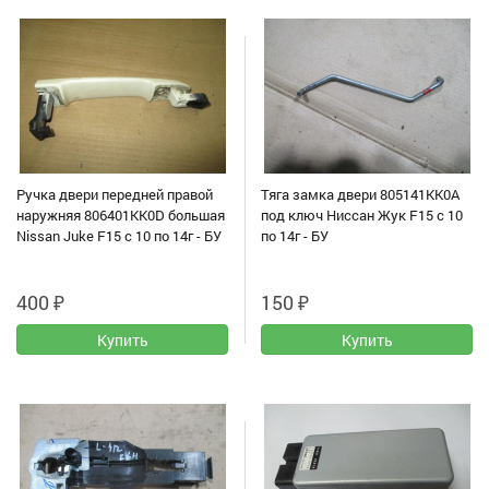
Ручка двери передней правой
Тяга замка двери 805141KK0A
наружняя 806401KK0D большая
под ключ Ниссан Жук F15 с 10
Nissan Juke F15 с 10 по 14г - БУ
по 14г - БУ
400
₽
150
₽