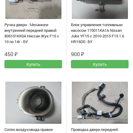
Ручка двери - Механизм
Блок управления топливным
внутренний передней правой
насосом 170011KA1A Nissan
806101KK0A Ниссан Жук F15 с
Juke YF15 с 2010-2015 F15 1.6
10 по 14г - БУ
HR16DE- БУ
450
₽
900
₽
Сопло воздуховода правое
Проводка двери передней