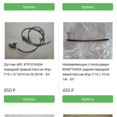
Датчик АБС 479101KA0A
Направляющая стекла двери
передний правый Ниссан Жук
803871KK0A задняя передней
F15 с 07.2010 по 05.2014г - БУ
левой Ниссан Жук F15 с 10 по
14г - БУ
850
₽
450
₽