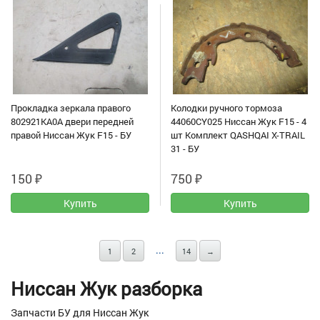
Прокладка зеркала правого
Колодки ручного тормоза
802921KA0A двери передней
44060CY025 Ниссан Жук F15 - 4
правой Ниссан Жук F15 - БУ
шт Комплект QASHQAI X-TRAIL
31 - БУ
150
₽
750
₽
...
1
2
14
→
Ниссан Жук разборка
Запчасти БУ для Ниссан Жук