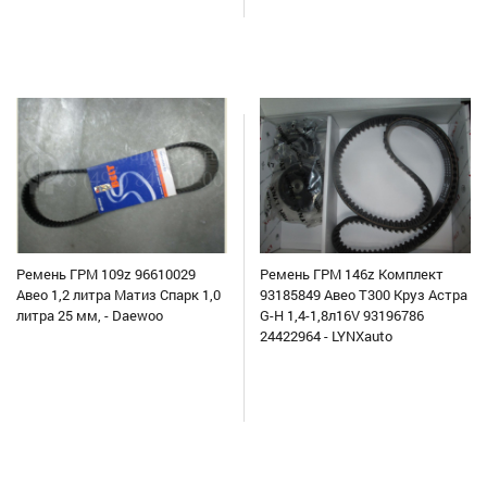
Ремень ГРМ 109z 96610029
Ремень ГРМ 146z Комплект
Авео 1,2 литра Матиз Спарк 1,0
93185849 Авео Т300 Круз Астра
литра 25 мм, - Daewoo
G-H 1,4-1,8л16V 93196786
24422964 - LYNXauto