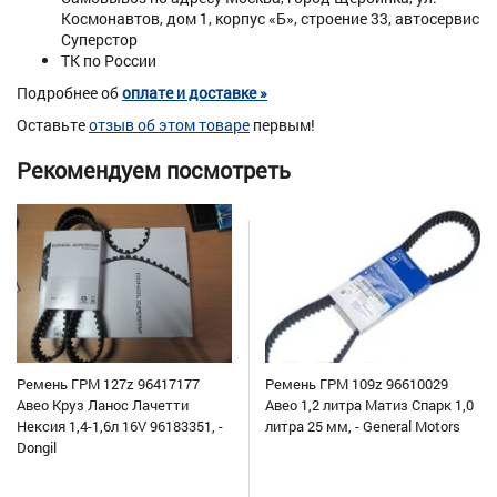
Космонавтов, дом 1, корпус «Б», строение 33, автосервис
Суперстор
ТК по России
Подробнее об
оплате и доставке »
Оставьте
отзыв об этом товаре
первым!
Рекомендуем посмотреть
Ремень ГРМ 127z 96417177
Ремень ГРМ 109z 96610029
Авео Круз Ланос Лачетти
Авео 1,2 литра Матиз Спарк 1,0
Нексия 1,4-1,6л 16V 96183351, -
литра 25 мм, - General Motors
Dongil