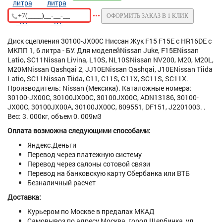
ОФОРМИТЬ ЗАКАЗ В 1 КЛИК
Диск сцепления 30100-JX00C Ниссан Жук F15 F15E с HR16DE с
МКПП 1, 6 литра - БУ. Для моделейNissan Juke, F15ENissan
Latio, SC11Nissan Livina, L10S, NL10SNissan NV200, M20, M20L,
M20MNissan Qashqai 2, JJ10ENissan Qashqai, J10ENissan Tiida
Latio, SC11Nissan Tiida, C11, C11S, C11X, SC11S, SC11X.
Производитель: Nissan (Мексика). Каталожные номера:
30100-JX00C, 30100JX00C, 30100JX00C, ADN13186, 30100-
JX00C, 30100JX00A, 30100JX00C, 809551, DF151, J2201003. .
Вес: 3. 000кг, объем 0. 009м3
Оплата возможна следующими способами:
Яндекс.Деньги
Перевод через платежную систему
Перевод через салоны сотовой связи
Перевод на банковскую карту Сбербанка или ВТБ
Безналичный расчет
Доставка:
Курьером по Москве в предалах МКАД
Самовывоз по адресу Москва, город Щербинка, ул.