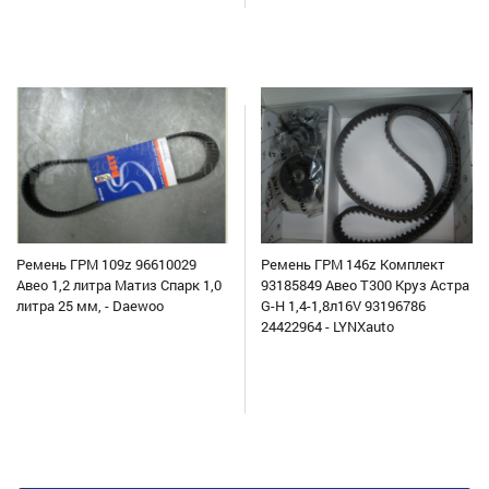
Ремень ГРМ 109z 96610029
Ремень ГРМ 146z Комплект
Авео 1,2 литра Матиз Спарк 1,0
93185849 Авео Т300 Круз Астра
литра 25 мм, - Daewoo
G-H 1,4-1,8л16V 93196786
24422964 - LYNXauto