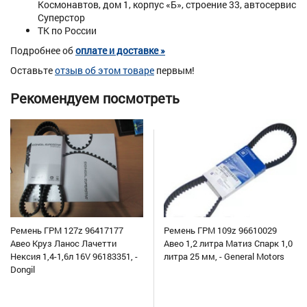
Космонавтов, дом 1, корпус «Б», строение 33, автосервис
Суперстор
ТК по России
Подробнее об
оплате и доставке »
Оставьте
отзыв об этом товаре
первым!
Рекомендуем посмотреть
Ремень ГРМ 127z 96417177
Ремень ГРМ 109z 96610029
Авео Круз Ланос Лачетти
Авео 1,2 литра Матиз Спарк 1,0
Нексия 1,4-1,6л 16V 96183351, -
литра 25 мм, - General Motors
Dongil