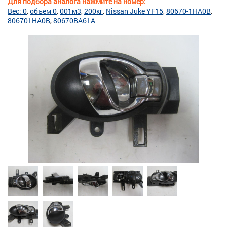
Для подбора аналога нажмите на номер:
Вес: 0
объем 0
001м3
200кг
Nissan Juke YF15
80670-1HA0B
806701HA0B
80670BA61A