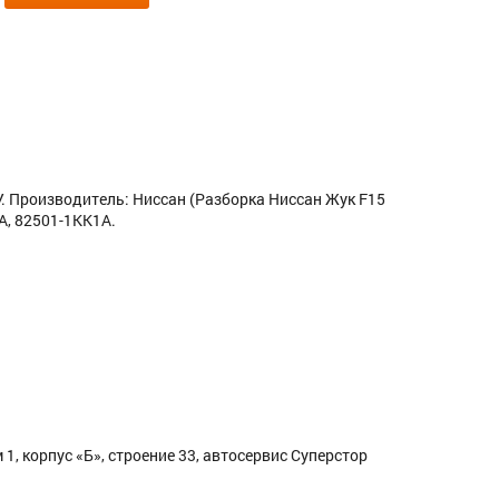
У. Производитель: Ниссан (Разборка Ниссан Жук F15
A, 82501-1KK1A.
1, корпус «Б», строение 33, автосервис Суперстор