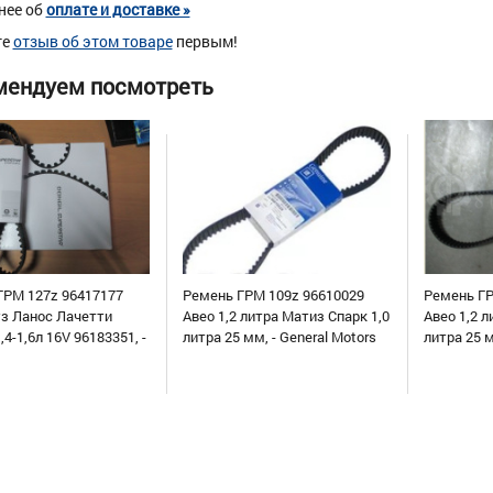
нее об
оплате и доставке »
те
отзыв об этом товаре
первым!
мендуем посмотреть
ГРМ 127z 96417177
Ремень ГРМ 109z 96610029
Ремень ГР
уз Ланос Лачетти
Авео 1,2 литра Матиз Спарк 1,0
Авео 1,2 л
,4-1,6л 16V 96183351, -
литра 25 мм, - General Motors
литра 25 