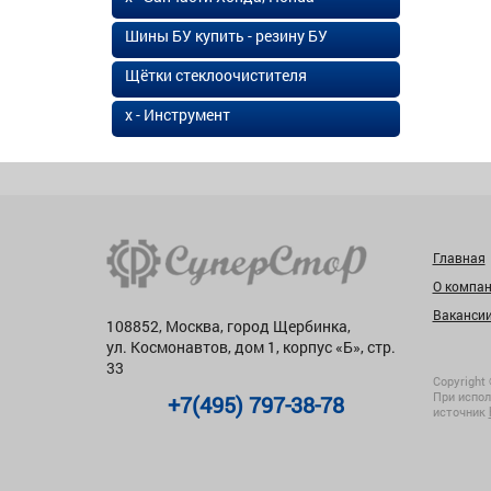
Шины БУ купить - резину БУ
Щётки стеклоочистителя
х - Инструмент
Главная
О компа
Ваканси
108852, Москва, город Щербинка,
ул. Космонавтов, дом 1, корпус «Б», стр.
33
Copyright 
При испол
+7(495) 797-38-78
источник