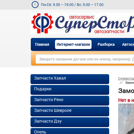
Пн-Сб: 9.00 – 19.00
/
Вс: 9.00 – 17.00
Главная
Интернет-магазин
Разборка
Автос
Запчасти Хавал
Суперсто
Замок
Подарки
Замо
Запчасти Рено
Нет в 
Запчасти Шевроле
Запчасти Дэу
Опель