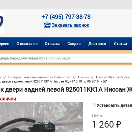
+7 (495) 797-38-78
Заказать звонок
ервис
О компании
Отзывы
Скидки
Доставка
Статьи
р
Интернет магазин запчастей Суперстор
Ниссан
Ниссан Жук разборка
 двери задней левой 825011KK1A Ниссан Жук F15 10 по 05.2015г - БУ
к двери задней левой 825011KK1A Ниссан Жук
наличии
Установить деталь
Цена:
1 260
₽