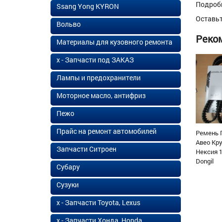
Подроб
Ssang Yong KYRON
Оставь
Вольво
Реко
Материалы для кузовного ремонта
х - Запчасти под ЗАКАЗ
Лампы и предохранители
Моторное масло, антифриз
Пежо
Прайс на ремонт автомобилей
Ремень 
Авео Кр
Запчасти Ситроен
Нексия 1
Dongil
Субару
Сузуки
х - Запчасти Toyota, Lexus
х - Запчасти Хонда, Honda