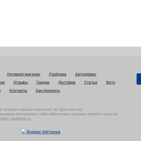
Интернет-магазин
Разборка
Автосервис
нии
Отзывы
Скидки
Доставка
Статьи
Фото
и
Контакты
Как проехать
© Интернет-магазин запчастей. All rights reserved
ьзовании материалов с сайта обязательно указание прямой ссылки на
https://superstor.ru
.