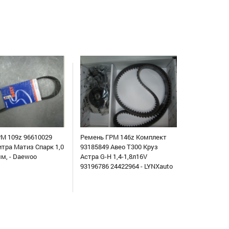
М 109z 96610029
Ремень ГРМ 146z Комплект
итра Матиз Спарк 1,0
93185849 Авео Т300 Круз
мм, - Daewoo
Астра G-H 1,4-1,8л16V
93196786 24422964 - LYNXauto