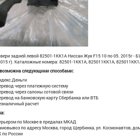
вери задней левой 82501-1KK1A Ниссан Жук F15 10 по 05. 2015г - Б
2015 г). Каталожные номера: 82501-1KK1A, 825011KK1A, 825011KK1
 возможна следующими способами:
ндекс.Деньги
еревод через платежную систему
еревод через салоны сотовой связи
еревод на банковскую карту Сбербанка или ВТБ
езналичный расчет
а:
урьером по Москве в предалах МКАД
амовывоз по адресу Москва, город Щербинка, ул. Космонавтов, дом 
К по России