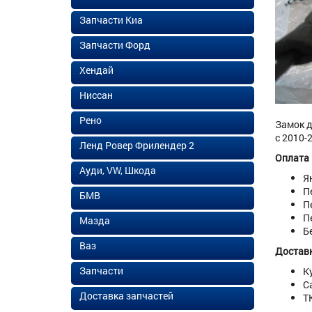
Запчасти Киа
Запчасти Форд
Хендай
Ниссан
Рено
Замок д
с 2010-
Ленд Ровер Фрилендер 2
Оплата
Ауди, VW, Шкода
Я
П
БМВ
П
П
Мазда
Б
Ваз
Доставк
Запчасти
К
С
Доставка запчастей
Т