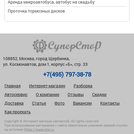
Аренда микроавтобуса, автобус на свадьбу
Проточка тормозных дисков
108852, Москва, город Щербинка,
ул. Космонавтов, дом 1, корпус «Б», стр. 33
+7(495) 797-38-78
Главная
Интернет-магазин
Разборка
Автосервис
О компании
Отзывы
Скидки
Доставка
Статьи
Фото
Вакансии
Контакты
Как проехать
Copyright © Интернет-магазин запчастей. All rights reserved
При использовании материалов с сайта обязательно указание прямой ссылки
на источник
https://superstor.ru
.