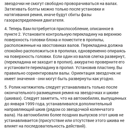
звездочки не смогут свободно проворачиваться на валах.
Затягивать болты можно только после установки и
натягивания ремня, иначе будут сбиты фазы
газораспределения двигателя.
4. Теперь Вам потребуется приспособление, описанное в
пункте 2. Установите контрольную перекладину на верхнюю
поверхность головки блока и поместите в пропилы,
расположенные на хвостовиках валов. Перекладина должна
спокойно расположиться в пропилах, одновременно опираясь
на поверхность головки. Если один из валов слегка развернут,
(перекладина не заходит в пропил), аккуратно проверните его
и установите перекладину в пропил. Установив пластину, Вы
правильно сориентировали валы. Ориентация звездочек не
имеет значения - они могут быть развернуты как угодно.
5. Ролик натяжитель следует устанавливать только после
окончательного размещения ремня на звездочках и шкиве
(шкивах). Следует заметить, что на автомобилях, выпущенных
до января 1999 года, устанавливался дополнительный
направляющий шкив (рядом со звездочкой коленчатого
вала). На автомобилях более поздних выпусков этот шкив не
устанавливается (присутствие или отсутствие этого шкива не
влияет на последовательность действий).