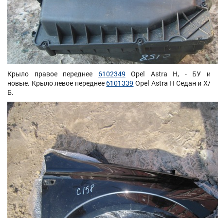
Крыло правое переднее
6102349
Opel Astra H, - БУ и
новые. Крыло левое переднее
6101339
Opel Astra H Седан и Х/
Б.