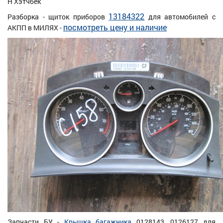
H Хэтчбек
13184322
Разборка - щиток приборов
для автомобилей с
посмотреть цену и наличие
АКПП в МИЛЯХ -
Запчасти БУ -
Крышка багажника
0128143, 0126127 для