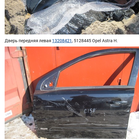
Дверь передняя левая
13208421
, 5128445 Opel Astra H.