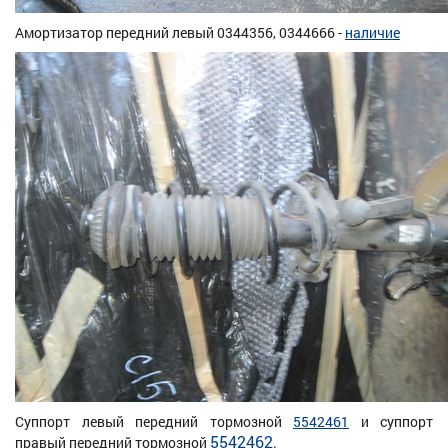
Амортизатор передний левый 0344356, 0344666 -
наличие
Суппорт левый передний тормозной
5542461
и суппорт
5542462
правый передний тормозной
.