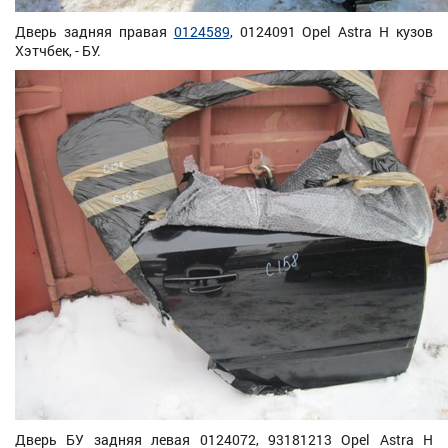
Дверь задняя правая
0124589
, 0124091 Opel Astra H кузов
Хэтчбек, - БУ.
Дверь БУ задняя левая 0124072, 93181213 Opel Astra H