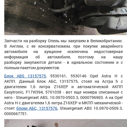
Запчасти на разборку Опель мы закупаем в Великобритании.
В Англии, с ее консерватизмом, при покупке аварийного
автомобиля на аукционе исключена недостоверная
информация об автомобиле, поэтому на нашу
разборку закупаются детали - в идеальном состоянии и с
полным пакетом документов.
Блок ABS 13157575
, 5530161, 5530146 Opel Astra H с
АКПП. Данный блок АБС, 13157575, стоял на Астра h с
двигателем 1,6 литра Z16XEP и автоматической АКПП
Easytronic, F17W394, 5701038 - вот еще номера списанные с
него - Steuergeraet ABS, 10.0970-0503.3, 00007969E0. А на Opel
Astra H с двигателем 1,6 литра Z16XEP и МКПП механической -
стоят
блоки АБС, 13157576
, Steuergeraet ABS 10.0970-0509.3,
00006677E1.